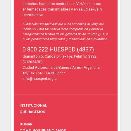
derechos humanos centrada en VIH/sida, otras
enfermedades transmisibles y en salud sexual y
reproductiva.
Fundación Huésped adhiere a los principios de lenguaje
inclusivo. Para facilitar la lecto-comprensión y evitar la
categorización binaria de los géneros no se utilizan @, X, e
ni los pronombres femeninos y masculinos en simultáneo.
0 800 222 HUESPED (4837)
Gianantonio, Carlos Dr. (ex Pje. Peluffo) 3932
(C1202ABB)
Ciudad Autónoma de Buenos Aires - Argentina
Tel/Fax: (5411) 4981 7777
info@huesped.org.ar
INSTITUCIONAL
QUÉ HACEMOS
DONAR
CÓMO NOS FINANCIAMOS