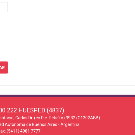
00 222 HUESPED (4837)
antonio, Carlos Dr. (ex Pje. Peluffo) 3932 (C1202ABB)
ad Autónoma de Buenos Aires - Argentina
Fax: (5411) 4981 7777