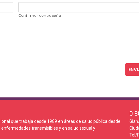
Confirmar contraseña
0 8
ional que trabaja desde 1989 en áreas de salud pública desde
Gian
 enfermedades transmisibles y en salud sexual y
Ciud
Tel/