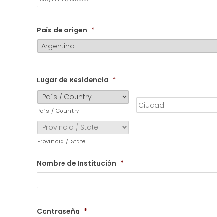
País de origen
*
C
i
Lugar de Residencia
*
u
d
a
País / Country
d
*
Provincia / State
Nombre de Institución
*
Contraseña
*