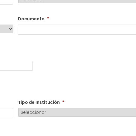
barra
MM
barra
Documento
*
AAAA
Tipo de Institución
*