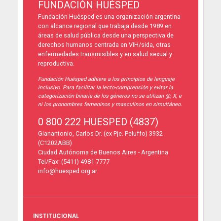
FUNDACIÓN HUÉSPED
Fundación Huésped es una organización argentina
con alcance regional que trabaja desde 1989 en
áreas de salud pública desde una perspectiva de
derechos humanos centrada en VIH/sida, otras
enfermedades transmisibles y en salud sexual y
reproductiva.
Fundación Huésped adhiere a los principios de lenguaje
inclusivo. Para facilitar la lecto-comprensión y evitar la
categorización binaria de los géneros no se utilizan @, X, e
ni los pronombres femeninos y masculinos en simultáneo.
0 800 222 HUESPED (4837)
Gianantonio, Carlos Dr. (ex Pje. Peluffo) 3932
(C1202ABB)
Ciudad Autónoma de Buenos Aires - Argentina
Tel/Fax: (5411) 4981 7777
info@huesped.org.ar
INSTITUCIONAL